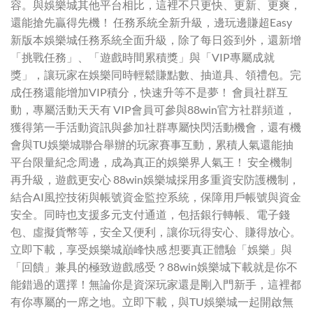
容。與娛樂城其他平台相比，這裡不只更快、更新、更爽，
還能搶先贏得先機！ 任務系統全新升級，邊玩邊賺超Easy
新版本娛樂城任務系統全面升級，除了每日簽到外，還新增
「挑戰任務」、「遊戲時間累積獎」與「VIP專屬成就
獎」，讓玩家在娛樂同時輕鬆賺點數、抽道具、領禮包。完
成任務還能增加VIP積分，快速升等不是夢！ 會員社群互
動，專屬活動天天有 VIP會員可參與88win官方社群頻道，
獲得第一手活動資訊與參加社群專屬快閃活動機會，還有機
會與TU娛樂城聯合舉辦的玩家賽事互動，累積人氣還能抽
平台限量紀念周邊，成為真正的娛樂界人氣王！ 安全機制
再升級，遊戲更安心 88win娛樂城採用多重資安防護機制，
結合AI風控技術與帳號資金監控系統，保障用戶帳號與資金
安全。同時也支援多元支付通道，包括銀行轉帳、電子錢
包、虛擬貨幣等，安全又便利，讓你玩得安心、賺得放心。
立即下載，享受娛樂城巔峰快感 想要真正體驗「娛樂」與
「回饋」兼具的極致遊戲感受？88win娛樂城下載就是你不
能錯過的選擇！無論你是資深玩家還是剛入門新手，這裡都
有你專屬的一席之地。立即下載，與TU娛樂城一起開啟無