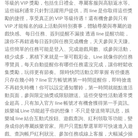
等級的 VIP 獎勵，包括生日禮金、專屬客服與高額返水等。
這些福利通常只針對活躍用戶提供，而 line 是你取得這些獎
勵的捷徑，享受真正的 VIP 等級待遇！還有機會參與只有
VIP 才能報名的線上活動與特別賽事，體驗尊榮與專屬的遊
戲快感。 每日任務、簽到提醒不漏接 透過 line 提醒功能，
讓你不再錯過每日簽到與任務完成機會，天天參與天天賺。
這些簡單的任務可能是登入、完成遊戲局數、或參與活動，
積少成多，累積下來就是一筆可觀彩金。Line 就像你的任務
導覽員，每天自動提醒你有哪些任務還沒完成，讓你輕鬆收
集獎勵，玩得更有節奏。 限時快閃活動立即掌握 有些優惠
只存在幾小時？line 官方帳號將第一時間提醒你，即時搶進
不再錯失時機！你可以設定通知響鈴，第一時間就能點進活
動頁面，參與限定抽獎或限額贈送。這些突發性活動通常獎
金超高，只有加入官方 line 帳號才有機會獲得第一手資訊。
娛樂城 Line 功能超乎你的想像！ 不只是發送簡單訊息，娛
樂城 line 結合互動式按鈕、遊戲查詢、紅利領取等功能，變
身成你的專屬娛樂管家。用戶只需點擊選單即可快速進入遊
戲、查詢帳戶紅利狀況、參加任務或線上客服，大幅減少操