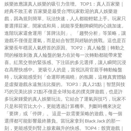
娛樂效應讓真人娛樂的吸引力倍增。 TOP1：真人百家樂｜
經典不敗王者 百家樂是最受台灣玩家歡迎的真人娛樂遊
戲，因為規則簡單、玩法快速，人人都能輕鬆上手。玩家只
要選擇莊家、閒家或和局，就能享受翻牌瞬間的心跳加速。
進階玩家還會運用「算牌法則」、「趨勢分析」等策略，讓
遊戲不僅僅是運氣，而是結合智慧與經驗的挑戰。這也是百
家樂長年穩居人氣榜首的原因。 TOP2：真人輪盤｜轉動之
間的極致刺激 真人輪盤的魅力在於每一次轉動都能帶來驚
喜。紅黑交替的緊張感、下注區的多元選擇，讓人瞬間沉浸
在高壓快感中。 更吸引人的是，當視訊荷官親手轉動輪盤
時，玩家能感受到「命運即將揭曉」的氛圍，這種真實體驗
是虛擬遊戲永遠無法比擬的。 TOP3：真人21點｜智慧與技
巧的完美比拚 21點不僅是全球知名的撲克牌遊戲，也是許
多玩家鍾愛的真人娛樂玩法。它結合了運氣與技巧，玩家不
只是和荷官比大小，更能透過計算機率、判斷時機來決定
「要牌」或「停牌」。 這是一款需要策略的遊戲，每一個
選擇都可能影響最終勝負。當玩家拿到 Black Jack 的那一
刻，更能感受到腎上腺素飆升的快感。 TOP4：骰寶遊戲｜