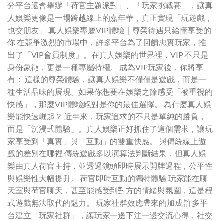
分平台還會舉辦「荷官主題派對」、「玩家挑戰賽」，讓真
人娛樂更像是一場跨越線上的嘉年華，真正實現「玩遊戲，
也交朋友」 真人娛樂專屬VIP體驗｜尊榮待遇只給懂享受的
你 在競爭激烈的市場中，許多平台為了回饋忠實玩家，推
出了「VIP會員制度」。在真人娛樂的世界裡，VIP 不只是
身份象徵，更是一種專屬特權。 成為VIP玩家後，你將享
有： 這樣的尊榮體驗，讓真人娛樂不僅僅是遊戲，而是一
種生活品味的展現。如果你想要在娛樂之餘感受「被重視的
快感」，那麼VIP體驗絕對是你的最佳選擇。 為什麼真人娛
樂能快速崛起？ 近年來，玩家追求的不只是單純的勝負，
而是「沉浸式體驗」。真人娛樂正好抓住了這個需求，讓玩
家享受到「真實」與「互動」的雙重快感。 與傳統線上遊
戲的差別在哪裡 傳統遊戲多以演算法判斷結果，但真人娛
樂由真人荷官主持，並透過鏡頭即時展示開牌過程，公平性
與娛樂性大幅提升。 荷官即時互動的獨特體驗 玩家能在聊
天室與荷官聊天，甚至能感受到對方的情緒與氛圍，這是程
式遊戲無法取代的魅力。 玩家社群效應帶來的加成 許多平
台建立「玩家社群」，讓玩家一邊下注一邊交流心得，社交