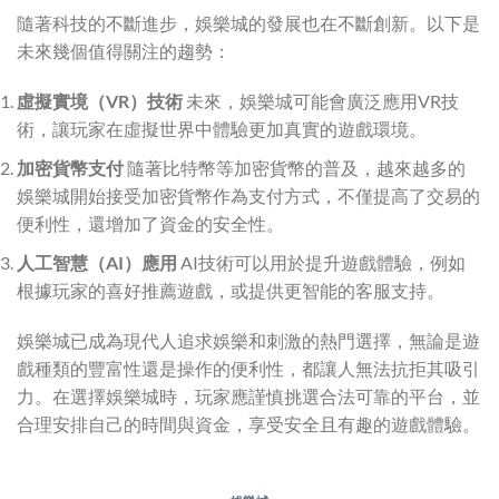
隨著科技的不斷進步，娛樂城的發展也在不斷創新。以下是
未來幾個值得關注的趨勢：
虛擬實境（VR）技術
未來，娛樂城可能會廣泛應用VR技
術，讓玩家在虛擬世界中體驗更加真實的遊戲環境。
加密貨幣支付
隨著比特幣等加密貨幣的普及，越來越多的
娛樂城開始接受加密貨幣作為支付方式，不僅提高了交易的
便利性，還增加了資金的安全性。
人工智慧（AI）應用
AI技術可以用於提升遊戲體驗，例如
根據玩家的喜好推薦遊戲，或提供更智能的客服支持。
娛樂城已成為現代人追求娛樂和刺激的熱門選擇，無論是遊
戲種類的豐富性還是操作的便利性，都讓人無法抗拒其吸引
力。在選擇娛樂城時，玩家應謹慎挑選合法可靠的平台，並
合理安排自己的時間與資金，享受安全且有趣的遊戲體驗。