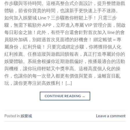
作步驟與等待時間。這種高整合式介面設計，提升整體遊戲
體驗，節省你寶貴的時間，也讓新手更快速上手不迷路。
如何加入娛樂城 Line？三步驟教你輕鬆上手！ 只需三步
驟，無需下載額外 APP，立即進入專屬 VIP 管理介面，開啟
每日彩金之旅！此外，有些平台還會針對首次加入 line 的會
員額外加碼，別錯過首次見面禮的好機會！ 綁定帳號＝專
屬身份，紅利升級！ 只要完成綁定步驟，你將獲得個人化
紅利推薦、任務追蹤與遊戲回饋報表，真正打造專屬於你的
娛樂體驗。系統會根據你近期遊戲偏好，推播最適合的活動
與機種，讓你玩得輕鬆又中獎率高。這種高度個人化的操
作，也讓你的每一次登入都更有價值與驚喜，遠離盲目亂
玩，讓你更專注於高效獲利！ […]
CONTINUE READING
→
Posted in
娛樂城
Leave a comment