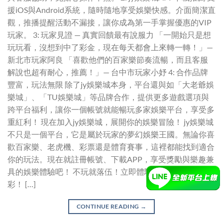
援iOS與Android系統，隨時隨地享受娛樂快感。介面簡潔直
觀，推播提醒活動不漏接，讓你成為第一手掌握優惠的VIP
玩家。 3: 玩家見證 — 真實回饋最有說服力 「一開始只是想
玩玩看，沒想到中了彩金，現在每天都會上來轉一轉！」—
新北市玩家阿良 「喜歡他們的百家樂節奏流暢，而且客服
解說也超有耐心，推薦！」— 台中市玩家小妤 4: 合作品牌
豐富，玩法無限 除了jy娛樂城本身，平台還與如「大老爺娛
樂城」、「TU娛樂城」等品牌合作，提供更多遊戲選項與
跨平台福利，讓你一個帳號就能暢玩多家娛樂平台，享受多
重紅利！ 現在加入jy娛樂城，展開你的娛樂冒險！ jy娛樂城
不只是一個平台，它是屬於玩家的夢幻娛樂王國。無論你喜
歡百家樂、老虎機、彩票還是體育賽事，這裡都能找到適合
你的玩法。現在就註冊帳號、下載APP，享受獎勵與樂趣兼
具的娛樂體驗吧！ 不玩就落伍！立即體驗jy娛樂城的無限精
彩！ […]
CONTINUE READING
→