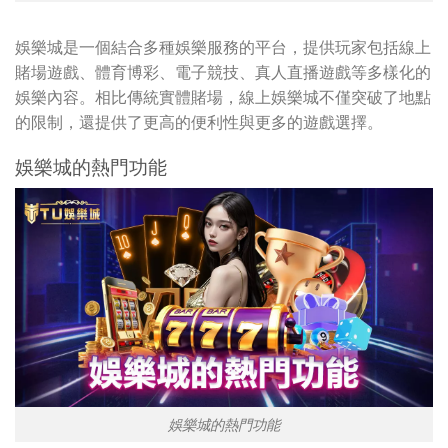
娛樂城是一個結合多種娛樂服務的平台，提供玩家包括線上
賭場遊戲、體育博彩、電子競技、真人直播遊戲等多樣化的
娛樂內容。相比傳統實體賭場，線上娛樂城不僅突破了地點
的限制，還提供了更高的便利性與更多的遊戲選擇。
娛樂城的熱門功能
娛樂城的熱門功能