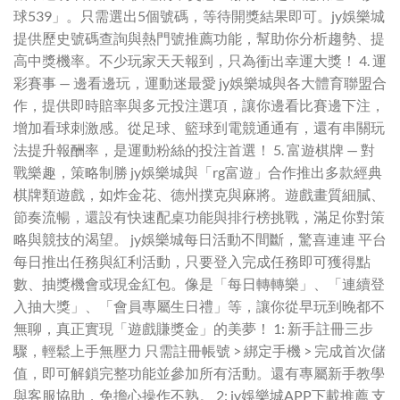
球539」。只需選出5個號碼，等待開獎結果即可。jy娛樂城
提供歷史號碼查詢與熱門號推薦功能，幫助你分析趨勢、提
高中獎機率。不少玩家天天報到，只為衝出幸運大獎！ 4. 運
彩賽事 — 邊看邊玩，運動迷最愛 jy娛樂城與各大體育聯盟合
作，提供即時賠率與多元投注選項，讓你邊看比賽邊下注，
增加看球刺激感。從足球、籃球到電競通通有，還有串關玩
法提升報酬率，是運動粉絲的投注首選！ 5. 富遊棋牌 — 對
戰樂趣，策略制勝 jy娛樂城與「rg富遊」合作推出多款經典
棋牌類遊戲，如炸金花、德州撲克與麻將。遊戲畫質細膩、
節奏流暢，還設有快速配桌功能與排行榜挑戰，滿足你對策
略與競技的渴望。 jy娛樂城每日活動不間斷，驚喜連連 平台
每日推出任務與紅利活動，只要登入完成任務即可獲得點
數、抽獎機會或現金紅包。像是「每日轉轉樂」、「連續登
入抽大獎」、「會員專屬生日禮」等，讓你從早玩到晚都不
無聊，真正實現「遊戲賺獎金」的美夢！ 1: 新手註冊三步
驟，輕鬆上手無壓力 只需註冊帳號 > 綁定手機 > 完成首次儲
值，即可解鎖完整功能並參加所有活動。還有專屬新手教學
與客服協助，免擔心操作不熟。 2: jy娛樂城APP下載推薦 支