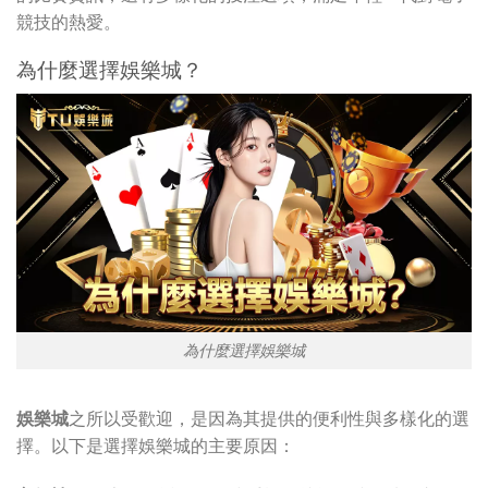
競技的熱愛。
為什麼選擇娛樂城？
為什麼選擇娛樂城
娛樂城
之所以受歡迎，是因為其提供的便利性與多樣化的選
擇。以下是選擇娛樂城的主要原因：