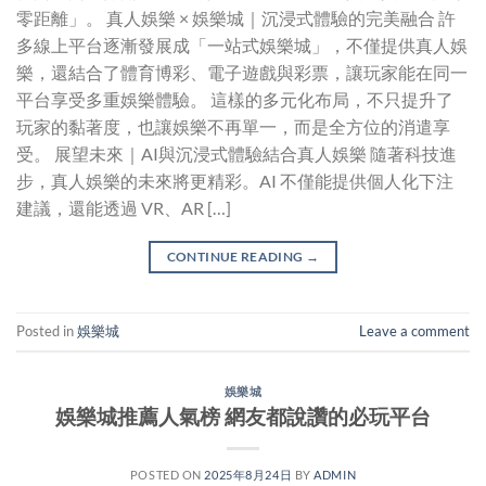
零距離」。 真人娛樂 × 娛樂城｜沉浸式體驗的完美融合 許
多線上平台逐漸發展成「一站式娛樂城」，不僅提供真人娛
樂，還結合了體育博彩、電子遊戲與彩票，讓玩家能在同一
平台享受多重娛樂體驗。 這樣的多元化布局，不只提升了
玩家的黏著度，也讓娛樂不再單一，而是全方位的消遣享
受。 展望未來｜AI與沉浸式體驗結合真人娛樂 隨著科技進
步，真人娛樂的未來將更精彩。AI 不僅能提供個人化下注
建議，還能透過 VR、AR […]
CONTINUE READING
→
Posted in
娛樂城
Leave a comment
娛樂城
娛樂城推薦人氣榜 網友都說讚的必玩平台
POSTED ON
2025年8月24日
BY
ADMIN