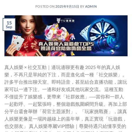
POSTED ON
2025年9月15日
BY
ADMIN
15
Sep
真人娛樂 × 社交互動｜邊玩邊聊更有趣 2025 年的真人娛
樂，不再只是單純的下注，而是進化成一種「社交娛樂」。
許多平台推出聊天室、即時語音，甚至結合直播功能，讓玩
家可以一邊下注、一邊和好友或其他玩家交流。 這種互動
不僅提升了娛樂感，更帶來「社群效應」──當你和一群人
一起歡呼、一起緊張時，整個遊戲氛圍瞬間升級。再加上部
分平台還會舉辦「荷官主題派對」、「玩家挑戰賽」，讓真
人娛樂更像是一場跨越線上的嘉年華，真正實現「玩遊戲，
也交朋友」 真人娛樂專屬VIP體驗｜尊榮待遇只給懂享受的