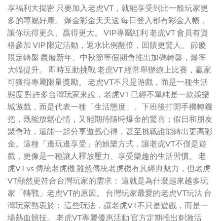
享福利大揭密 只要加入老虎VT，就能享受到比一般玩家更
多的專屬好康。 爆金彩金天天送 每日登入都有彩金入帳，
讓你玩得更久、贏得更大。 VIP專屬紅利 老虎VT 會員有資
格參加 VIP 限定活動，返水比例翻倍，回饋更驚人。 節慶
限定轉盤 農曆新年、中秋節等假期會推出加碼轉盤，爆率
大幅提升。 即時互動挑戰 老虎VT 經常舉辦線上比賽，贏家
可獲得專屬限量獎勵。 老虎VT不只是遊戲，而是一種生活
態度 對許多台灣玩家來說，老虎VT 已經不單純是一款娛樂
城遊戲，而是代表一種「生活態度」。下班後打開手機轉幾
把，既能放鬆心情，又能期待隨時爆金的驚喜；假日和朋友
聚會時，還能一起分享遊戲心得，甚至挑戰誰能轉出更高彩
金。這種「邊玩邊享受」的娛樂方式，讓老虎VT不僅是遊
戲，更像是一種讓人釋放壓力、享受樂趣的生活習慣。 老
虎VT vs 傳統老虎機 雖然傳統老虎機有其經典魅力，但老虎
VT顯然更符合台灣玩家的需求： 這就是為什麼越來越多玩
家「轉戰」老虎VT的原因。 台灣玩家最愛的老虎VT玩法 台
灣玩家熱衷於： 這些玩法，讓老虎VT不只是遊戲，而是一
場熱血競技。 老虎VT專屬優惠活動 官方定期推出刺激活