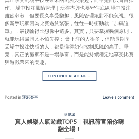
作。 場中投注風險管理｜玩得盡興也要守住底線 場中投注
雖然刺激，但要長久享受樂趣，風險管理絕對不能忽視。很
多新手玩家因為比賽過於緊張，往往一時衝動就「加碼追
單」，最後輸得比想像中還多。其實，只要掌握幾個原則，
就能玩得盡興又不怕失控： 會下注的人很多，但能長期享
受場中投注快感的人，都是懂得如何控制風險的高手。畢
竟，真正的贏家不是一場暴富，而是能持續穩定地享受比賽
與遊戲帶來的樂趣。
CONTINUE READING
→
Posted in
運彩賽事
Leave a comment
娛樂城
真人娛樂人氣遊戲TOP5｜視訊荷官陪你嗨
翻全場！