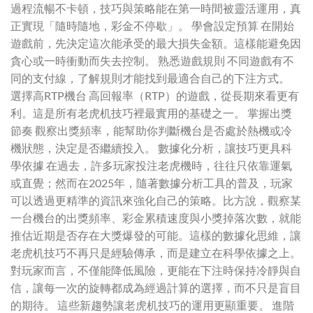
過程流暢不卡頓，技巧與策略能在第一時間被靈活運用，真
正實現「隨時隨地，彩金不停歇」。 學會設定預算 在開始
遊戲前，先決定這次能承受的最大損失金額。這樣能避免因
貪心或一時衝動而失去控制。 熟悉遊戲規則 不同遊戲有不
同的支付線，了解規則才能找到最適合自己的下注方式。
選擇高RTP機台 高回報率（RTP）的遊戲，從長期來看更有
利。這是所有老虎机技巧裡最實用的基礎之一。 掌握出獎
節奏 觀察出獎頻率，能幫助你判斷機台是否處於熱機或冷
機狀態，決定是否繼續投入。 數據化分析，讓技巧更具科
學依據 在過去，許多玩家投注老虎機時，往往只依靠運氣
或直覺；然而在2025年，隨著數據分析工具的普及，玩家
可以透過更精準的資訊來強化自己的策略。比方說，觀察某
一台機台的出獎頻率、彩金累積速度與小獎掉落次數，就能
推估近期是否存在大獎爆發的可能。這樣的數據化思維，讓
老虎机技巧不再只是經驗傳承，而是建立在科學依據之上。
對玩家而言，不僅能降低風險，更能在下注時保持冷靜與自
信，讓每一次的旋轉都成為經過計算的選擇，而不只是盲目
的期待。 這些新趨勢讓老虎机技巧的運用更顯重要。 進階