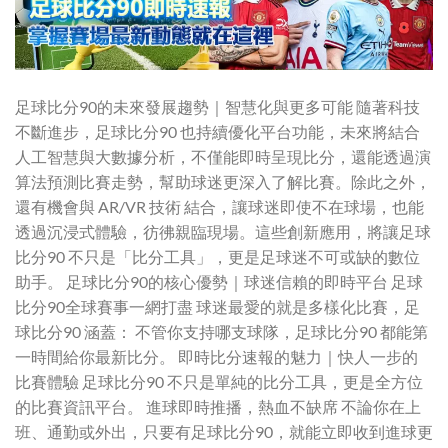
足球比分90的未來發展趨勢｜智慧化與更多可能 隨著科技
不斷進步，足球比分90 也持續優化平台功能，未來將結合
人工智慧與大數據分析，不僅能即時呈現比分，還能透過演
算法預測比賽走勢，幫助球迷更深入了解比賽。除此之外，
還有機會與 AR/VR 技術 結合，讓球迷即使不在球場，也能
透過沉浸式體驗，彷彿親臨現場。這些創新應用，將讓足球
比分90 不只是「比分工具」，更是足球迷不可或缺的數位
助手。 足球比分90的核心優勢｜球迷信賴的即時平台 足球
比分90全球賽事一網打盡 球迷最愛的就是多樣化比賽，足
球比分90 涵蓋： 不管你支持哪支球隊，足球比分90 都能第
一時間給你最新比分。 即時比分速報的魅力｜快人一步的
比賽體驗 足球比分90 不只是單純的比分工具，更是全方位
的比賽資訊平台。 進球即時推播，熱血不缺席 不論你在上
班、通勤或外出，只要有足球比分90，就能立即收到進球更