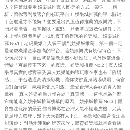
入？這篇就要用 娛樂城推薦人氣榜 的方式，帶你一一解
析，讓你選到最適合的必玩平台！ 娛樂城推薦的評比關鍵
｜怎麼選才不後悔？ 想要選出真正值得推薦的娛樂城，不
能只看廣告，要掌握以下重點： 只要掌握這幾個條件，基
本上就能避開黑網，找到真正值得玩的娛樂城。 娛樂城推
薦 No.1｜老虎機爆金人氣王 說到娛樂城推薦，第一個一定
是老虎機爆金率超高的平台。這類娛樂城有幾個特色： 不
少玩家分享，自己就是靠老虎機小額投注，意外翻倍爆金，
體驗「爽感停不下來」的真諦。 娛樂城推薦 No.2｜真人娛
樂最真實的感官享受 真人娛樂能夠讓玩家在家也有「臨場
感」。平台透過高清攝影機，讓你彷彿置身賭場現場，荷官
面對面發牌，氣氛緊張又刺激。 最受台灣人喜歡的真人遊
戲有： 真人娛樂的魅力就在於「真實感」，這也是為什麼
它總能進入娛樂城推薦榜單的原因。 娛樂城推薦 No.3｜體
育投注玩家的最愛 體育博彩在台灣人氣不輸老虎機，尤其
是足球與籃球，幾乎天天都有人下注。娛樂城的體育投注區
能讓你： 對熱愛運動的玩家來說，體育娛樂城就是邊看邊