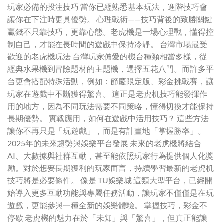
玩家必備的投注技巧 當你已經熟悉基本玩法，進階技巧會
讓你在下注時更具優勢。 心理戰術——技巧背後的致勝關鍵
贏錢不只靠技巧，更靠心態。老虎機是一場心理戰，懂得控
制自己，才能在長時間的遊戲中保持冷靜。 台灣市場最受
歡迎的老虎機玩法 台灣玩家偏愛的機台種類相當多樣，從
經典水果機到冒險題材的主題機，選擇五花八門。而許多平
台更會搭配特殊活動，例如：節慶限定版、彩金挑戰賽，讓
玩家在遊戲中不斷獲得驚喜。 這正是老虎机技巧能發揮作
用的地方，因為不同玩法需要不同策略，懂得切換才能保持
長期優勢。 實戰應用，如何在遊戲中活用技巧？ 這些方法
讓你不再只是「玩遊戲」，而是有計畫地「掌握勝率」。
2025年的未來趨勢與娛樂平台發展 未來的老虎機將結合
AI、大數據與社群互動，甚至能依照玩家行為提供個人化獎
勵。對於想要長期獲利的玩家而言，持續學習最新的老虎机
技巧將是必要條件。 像是 TU娛樂城 這類大型平台，已經開
始導入更多互動功能與專屬任務活動，讓玩家不僅僅是在玩
遊戲，更能參與一種全新的娛樂體驗。 掌握技巧，彩金不
停歇 老虎機的魅力在於「未知」與「驚喜」，但真正能讓