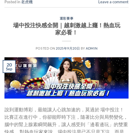
Posted in
老虎機
Leave a comment
運彩賽事
場中投注快感全開｜越刺激越上癮！熱血玩
家必看！
POSTED ON
2025年9月20日
BY
ADMIN
20
Sep
說到運動博彩，最能讓人心跳加速的，莫過於 場中投注！
比賽正在進行中，你卻能即時下注，隨著比分與局勢變化，
腦中的腎上腺素瞬間飆升，讓人感受到「邊看邊玩」的雙重
快感。 對熱血玩家來說，場中投注早已不只是下注，而是