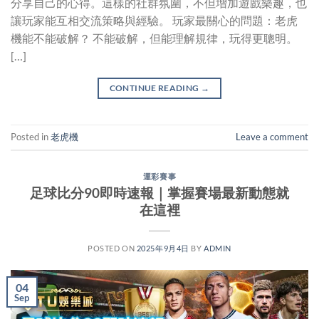
分享自己的心得。這樣的社群氛圍，不但增加遊戲樂趣，也
讓玩家能互相交流策略與經驗。 玩家最關心的問題：老虎
機能不能破解？ 不能破解，但能理解規律，玩得更聰明。
[…]
CONTINUE READING
→
Posted in
老虎機
Leave a comment
運彩賽事
足球比分90即時速報｜掌握賽場最新動態就
在這裡
POSTED ON
2025年9月4日
BY
ADMIN
04
Sep