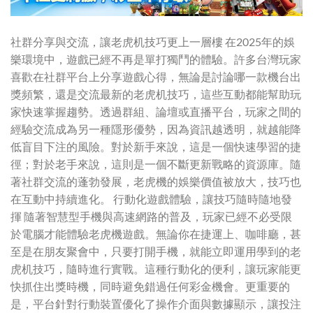
社群分享與交流，讓老虎机技巧更上一層樓 在2025年的娛
樂環境中，遊戲已經不再是單打獨鬥的體驗。許多台灣玩家
喜歡在社群平台上分享遊戲心得，無論是討論哪一款機台出
獎頻繁，還是交流最新的老虎机技巧，這些互動都能幫助玩
家快速掌握趨勢。透過群組、論壇或直播平台，玩家之間的
經驗交流成為另一種隱形優勢，因為資訊越透明，就越能降
低盲目下注的風險。對於新手來說，這是一個快速學習的捷
徑；對於老手來說，這則是一個不斷更新戰略的資源庫。隨
著社群交流的蓬勃發展，老虎機的娛樂價值被放大，技巧也
在互動中持續進化。 行動化遊戲體驗，讓技巧隨時隨地發
揮 隨著智慧型手機與高速網路的普及，玩家已經不必受限
於電腦才能體驗老虎機遊戲。無論你在捷運上、咖啡廳，甚
至是在朋友聚會中，只要打開手機，就能立即運用學到的老
虎机技巧，隨時進行實戰。這種行動化的便利，讓玩家能更
快抓住出獎時機，同時避免錯過任何彩金機會。更重要的
是，平台針對行動裝置優化了操作介面與數據顯示，讓投注